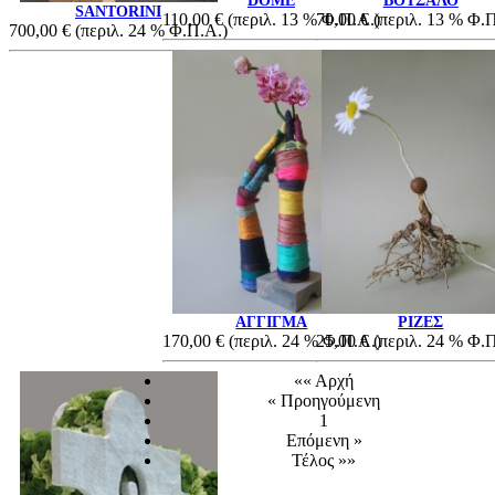
DOME
ΒΟΤΣΑΛΟ
SANTORINI
110,00 €
(περιλ. 13 % Φ.Π.Α.)
70,00 €
(περιλ. 13 % Φ.
700,00 €
(περιλ. 24 % Φ.Π.Α.)
ΑΓΓΙΓΜΑ
ΡΙΖΕΣ
170,00 €
(περιλ. 24 % Φ.Π.Α.)
25,00 €
(περιλ. 24 % Φ.
«« Αρχή
« Προηγούμενη
1
Επόμενη »
Τέλος »»