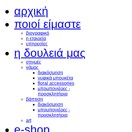
αρχική
ποιοί είμαστε
βιογραφικό
η εταιρεία
υπηρεσίες
η δουλειά μας
στιγμές
γάμος
διακόσμηση
νυφικά μπουκέτα
floral accessories
μπομπονιέρες -
προσκλητήρια
βάπτιση
διακόσμηση
μπομπονιέρες -
προσκλητήρια
art
e-shop