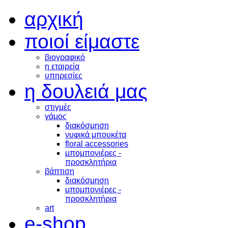
αρχική
ποιοί είμαστε
βιογραφικό
η εταιρεία
υπηρεσίες
η δουλειά μας
στιγμές
γάμος
διακόσμηση
νυφικά μπουκέτα
floral accessories
μπομπονιέρες -
προσκλητήρια
βάπτιση
διακόσμηση
μπομπονιέρες -
προσκλητήρια
art
e-shop