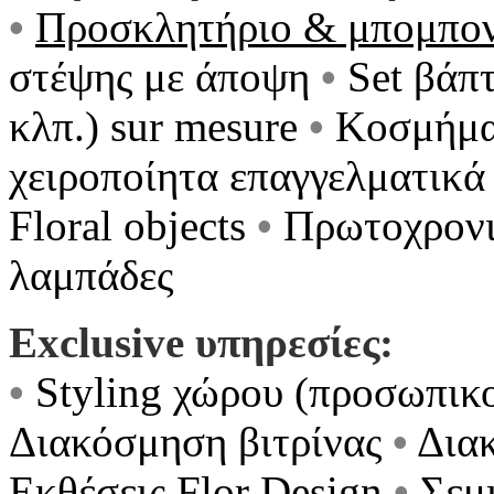
•
Προσκλητήριο & μπομπον
στέψης με άποψη
•
Set βάπ
κλπ.) sur mesure
•
Κοσμήμα
χειροποίητα επαγγελματικά 
Floral objects
•
Πρωτοχρονι
λαμπάδες
Exclusive υπηρεσίες:
•
Styling χώρου (προσωπικ
Διακόσμηση βιτρίνας
•
Δια
Εκθέσεις Flor Design
•
Σεμι