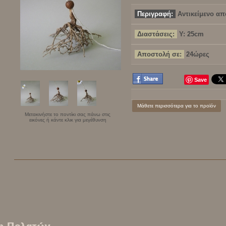
Περιγραφή:
Αντικείμενο απ
Διαστάσεις:
Υ: 25cm
Αποστολή σε:
24ώρες
Save
Μάθετε περισσότερα για το προϊόν
Μετακινήστε το ποντίκι σας πάνω στις
εικόνες ή κάντε κλικ για μεγέθυνση