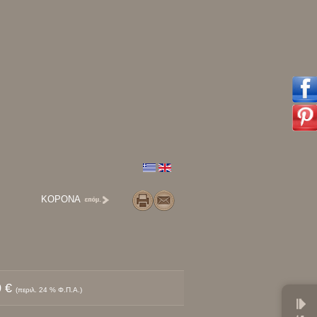
ΚΟΡΟΝΑ
0 €
(περιλ. 24 % Φ.Π.Α.)